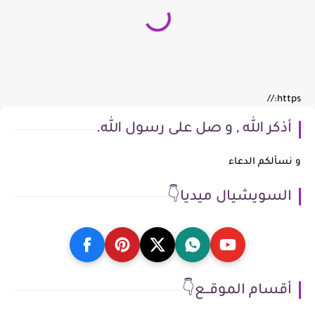
https://
أذكر الله , و صل على رسول الله.
و نسألكم الدعاء
السويشيال ميديا👇
أقسام الموقــع👇