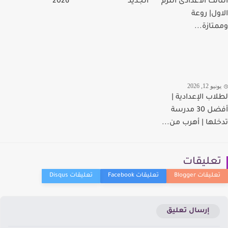
الث الاعدادى الترم
الجديد
2026
ول| روعة
تازة...
يو 12, 2026
اب الإعدادية |
أفضل 30 مدرسة
لها | أهرب من...
عليقات
إرسال تعليق