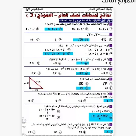
موذج الثالث