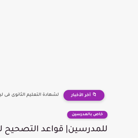
لشهادة التعليم الثانوى فى ليب
📁 آخر الأخبار
خاص بالمدرسين
للمدرسين| قواعد التصحيح لأو