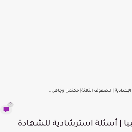
لإعدادية | للصفوف الثلاثة| مكتمل وجاهز...
0
انات رياضيات لصف 9 ليبيا | أسئلة استرشادية للشهادة