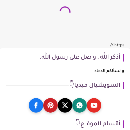
https://
أذكر الله , و صل على رسول الله.
و نسألكم الدعاء
السويشيال ميديا👇
أقسام الموقــع👇