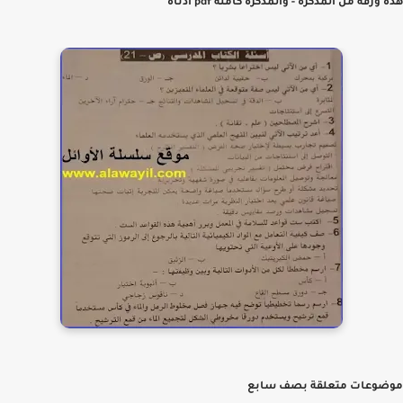
ورقة من المذكرة - والمذكرة كاملة pdf أدناه
وعات متعلقة بصف سابع